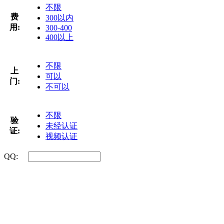
不限
费
300以内
用:
300-400
400以上
不限
上
可以
门:
不可以
不限
验
未经认证
证:
视频认证
QQ: