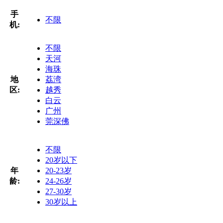
手
不限
机:
不限
天河
海珠
地
荔湾
区:
越秀
白云
广州
莞深佛
不限
20岁以下
年
20-23岁
龄:
24-26岁
27-30岁
30岁以上