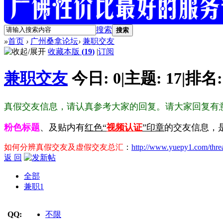
搜索
搜索
»
首页
›
广州桑拿论坛
›
兼职交友
收藏本版
(
19
)
|
订阅
兼职交友
今日:
0
|
主题:
17
|
排名
真假交友信息，请认真参考大家的回复。请大家回复有
粉色标题
、及贴内有
红色“
视频认证
”印章
的交友信息，
如何分辨真假交友及虚假交友总汇
：
http://www.yuepy1.com/thre
返 回
全部
兼职
1
QQ:
不限