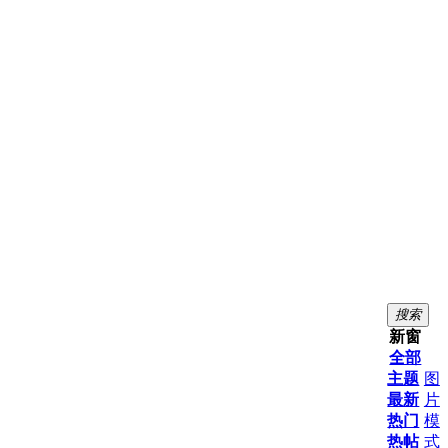
搜索
新窗
全部
主题
图
最新
片
热门
模
热帖
式