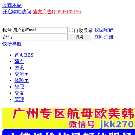
收藏本站
开启辅助访问
蒲友广告QQ595105156
帐号
找回密码
自动登录
密码
立即注册
登录
快捷导航
首页
BBS
蒲点
资讯
交流▼
体验▼
靓照
交友
管理