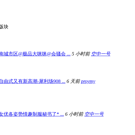
版块
南城市区@极品大咪咪@会骚会 ...
5 小时前
空中一号
自由式又有新高潮-犀利场908 ...
6 天前
proymy
女优各姿势情趣制服秘书了* ...
6 小时前
空中一号