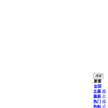
搜索
新窗
全部
主题
图
最新
片
热门
模
热帖
式