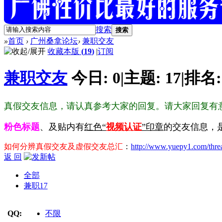
搜索
搜索
»
首页
›
广州桑拿论坛
›
兼职交友
收藏本版
(
19
)
|
订阅
兼职交友
今日:
0
|
主题:
17
|
排名
真假交友信息，请认真参考大家的回复。请大家回复有
粉色标题
、及贴内有
红色“
视频认证
”印章
的交友信息，
如何分辨真假交友及虚假交友总汇
：
http://www.yuepy1.com/thre
返 回
全部
兼职
17
QQ:
不限