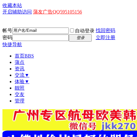
收藏本站
开启辅助访问
蒲友广告QQ595105156
帐号
找回密码
自动登录
密码
立即注册
登录
快捷导航
首页
BBS
蒲点
资讯
交流▼
体验▼
靓照
交友
管理