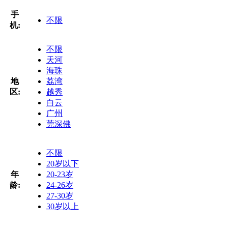
手
不限
机:
不限
天河
海珠
地
荔湾
区:
越秀
白云
广州
莞深佛
不限
20岁以下
年
20-23岁
龄:
24-26岁
27-30岁
30岁以上