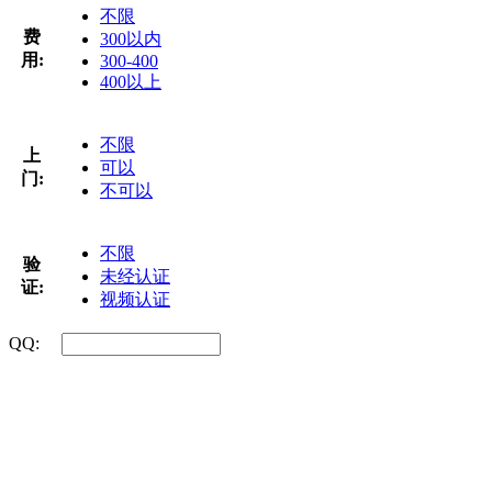
不限
费
300以内
用:
300-400
400以上
不限
上
可以
门:
不可以
不限
验
未经认证
证:
视频认证
QQ: