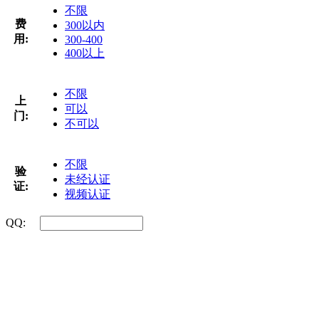
不限
费
300以内
用:
300-400
400以上
不限
上
可以
门:
不可以
不限
验
未经认证
证:
视频认证
QQ: