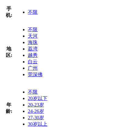
手
不限
机:
不限
天河
海珠
地
荔湾
区:
越秀
白云
广州
莞深佛
不限
20岁以下
年
20-23岁
龄:
24-26岁
27-30岁
30岁以上