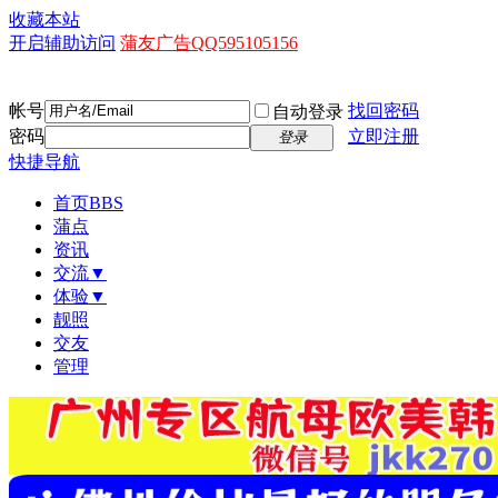
收藏本站
开启辅助访问
蒲友广告QQ595105156
帐号
找回密码
自动登录
密码
立即注册
登录
快捷导航
首页
BBS
蒲点
资讯
交流▼
体验▼
靓照
交友
管理