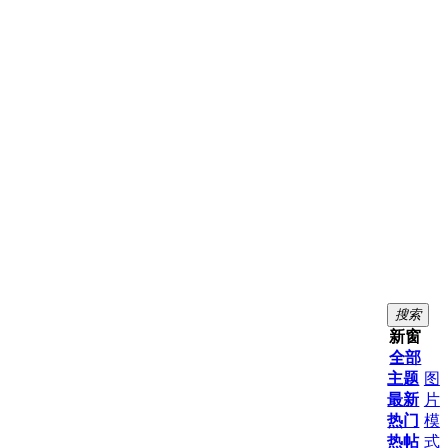
搜索
新窗
全部
主题
图
最新
片
热门
模
热帖
式