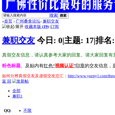
搜索
搜索
»
首页
›
广州桑拿论坛
›
兼职交友
收藏本版
(
19
)
|
订阅
兼职交友
今日:
0
|
主题:
17
|
排名
真假交友信息，请认真参考大家的回复。请大家回复有
粉色标题
、及贴内有
红色“
视频认证
”印章
的交友信息，
如何分辨真假交友及虚假交友总汇
：
http://www.yuepy1.com/thre
返 回
全部
兼职
1
QQ:
不限