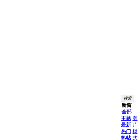
搜索
新窗
全部
主题
图
最新
片
热门
模
热帖
式