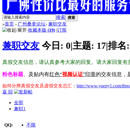
搜索
搜索
»
首页
›
广州桑拿论坛
›
兼职交友
收藏本版
(
19
)
|
订阅
兼职交友
今日:
0
|
主题:
17
|
排名
真假交友信息，请认真参考大家的回复。请大家回复有
粉色标题
、及贴内有
红色“
视频认证
”印章
的交友信息，
如何分辨真假交友及虚假交友总汇
：
http://www.yuepy1.com/thre
返 回
全部
兼职
1
QQ:
不限