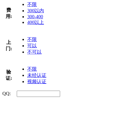
不限
费
300以内
用:
300-400
400以上
不限
上
可以
门:
不可以
不限
验
未经认证
证:
视频认证
QQ: