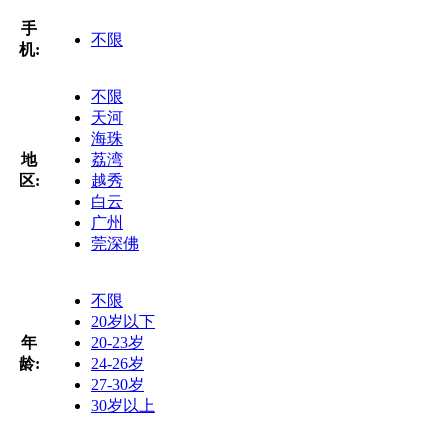
手
不限
机:
不限
天河
海珠
地
荔湾
区:
越秀
白云
广州
莞深佛
不限
20岁以下
年
20-23岁
龄:
24-26岁
27-30岁
30岁以上