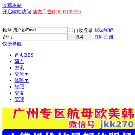
收藏本站
开启辅助访问
蒲友广告QQ595105156
帐号
找回密码
自动登录
密码
立即注册
登录
快捷导航
首页
BBS
蒲点
资讯
交流▼
体验▼
靓照
交友
管理