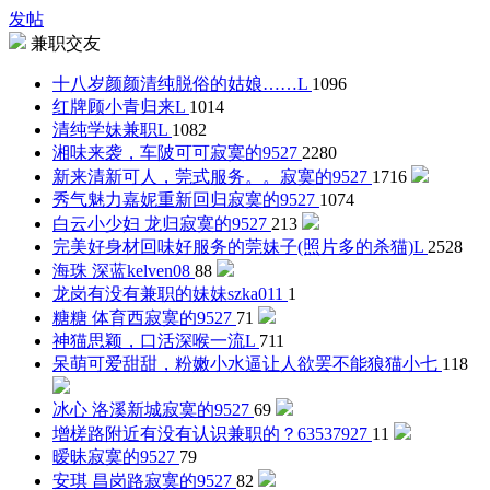
发帖
兼职交友
十八岁颜颜清纯脱俗的姑娘……
L
1096
红牌顾小青归来
L
1014
清纯学妹兼职
L
1082
湘味来袭，车陂可可
寂寞的9527
2280
新来清新可人，莞式服务。。
寂寞的9527
1716
秀气魅力嘉妮重新回归
寂寞的9527
1074
白云小少妇 龙归
寂寞的9527
213
完美好身材回味好服务的莞妹子(照片多的杀猫)
L
2528
海珠 深蓝
kelven08
88
龙岗有没有兼职的妹妹
szka011
1
糖糖 体育西
寂寞的9527
71
神猫思颖，口活深喉一流
L
711
呆萌可爱甜甜，粉嫩小水逼让人欲罢不能
狼猫小七
118
冰心 洛溪新城
寂寞的9527
69
增槎路附近有没有认识兼职的？
63537927
11
暧昧
寂寞的9527
79
安琪 昌岗路
寂寞的9527
82