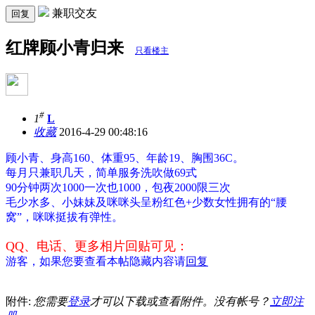
兼职交友
回复
红牌顾小青归来
只看楼主
#
1
L
收藏
2016-4-29 00:48:16
顾小青、身高160、体重95、年龄19、胸围36C。
每月只兼职几天，简单服务洗吹做69式
90分钟两次1000一次也1000，包夜2000限三次
毛少水多、小妹妹及咪咪头呈粉红色+少数女性拥有的“腰
窝”，咪咪挺拔有弹性。
QQ、电话、更多相片回贴可见：
游客，如果您要查看本帖隐藏内容请
回复
附件:
您需要
登录
才可以下载或查看附件。没有帐号？
立即注