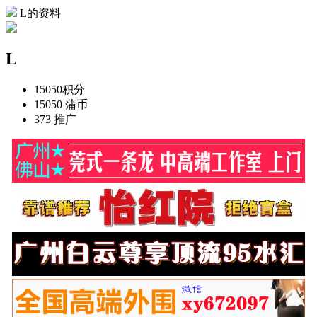
L的资料
L
15050
积分
15050
蒲币
373
推广