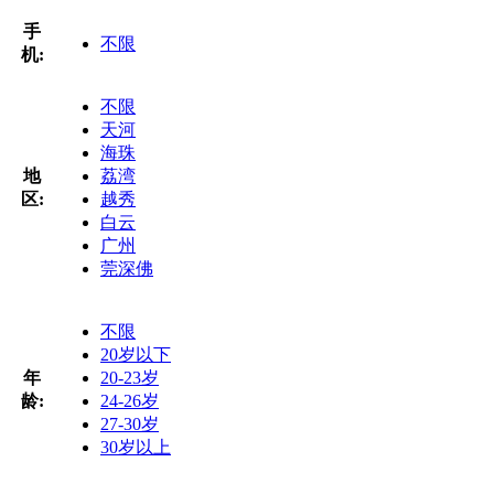
手
不限
机:
不限
天河
海珠
地
荔湾
区:
越秀
白云
广州
莞深佛
不限
20岁以下
年
20-23岁
龄:
24-26岁
27-30岁
30岁以上