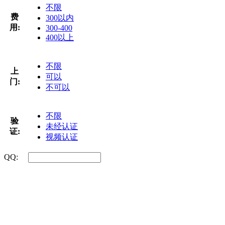
不限
费
300以内
用:
300-400
400以上
不限
上
可以
门:
不可以
不限
验
未经认证
证:
视频认证
QQ: