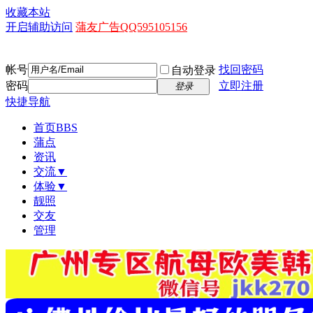
收藏本站
开启辅助访问
蒲友广告QQ595105156
帐号
找回密码
自动登录
密码
立即注册
登录
快捷导航
首页
BBS
蒲点
资讯
交流▼
体验▼
靓照
交友
管理