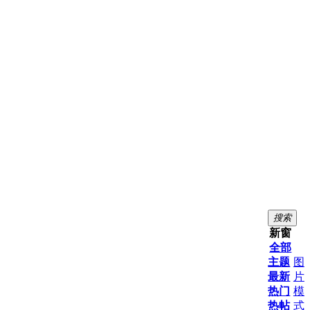
搜索
新窗
全部
主题
图
最新
片
热门
模
热帖
式