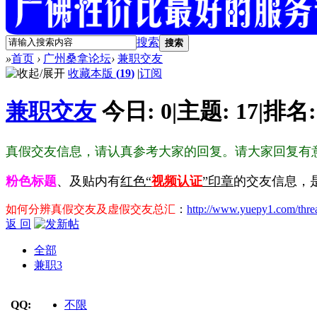
搜索
搜索
»
首页
›
广州桑拿论坛
›
兼职交友
收藏本版
(
19
)
|
订阅
兼职交友
今日:
0
|
主题:
17
|
排名
真假交友信息，请认真参考大家的回复。请大家回复有
粉色标题
、及贴内有
红色“
视频认证
”印章
的交友信息，
如何分辨真假交友及虚假交友总汇
：
http://www.yuepy1.com/thre
返 回
全部
兼职
3
QQ:
不限