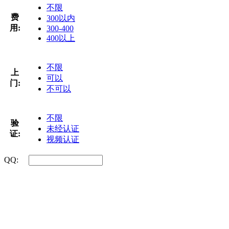
不限
费
300以内
用:
300-400
400以上
不限
上
可以
门:
不可以
不限
验
未经认证
证:
视频认证
QQ: