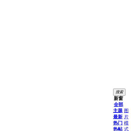
搜索
新窗
全部
主题
图
最新
片
热门
模
热帖
式