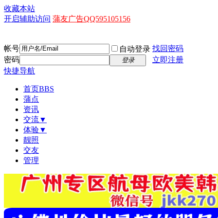
收藏本站
开启辅助访问
蒲友广告QQ595105156
帐号
找回密码
自动登录
密码
立即注册
登录
快捷导航
首页
BBS
蒲点
资讯
交流▼
体验▼
靓照
交友
管理