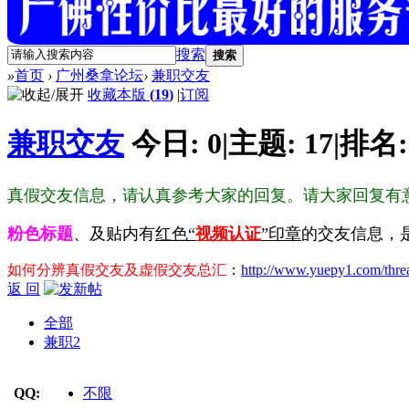
搜索
搜索
»
首页
›
广州桑拿论坛
›
兼职交友
收藏本版
(
19
)
|
订阅
兼职交友
今日:
0
|
主题:
17
|
排名
真假交友信息，请认真参考大家的回复。请大家回复有
粉色标题
、及贴内有
红色“
视频认证
”印章
的交友信息，
如何分辨真假交友及虚假交友总汇
：
http://www.yuepy1.com/thre
返 回
全部
兼职
2
QQ:
不限