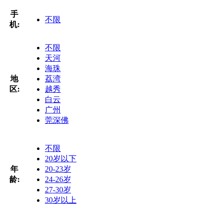
手
不限
机:
不限
天河
海珠
地
荔湾
区:
越秀
白云
广州
莞深佛
不限
20岁以下
年
20-23岁
龄:
24-26岁
27-30岁
30岁以上