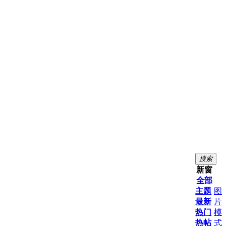
搜索
新窗
全部
主题
图
最新
片
热门
模
热帖
式