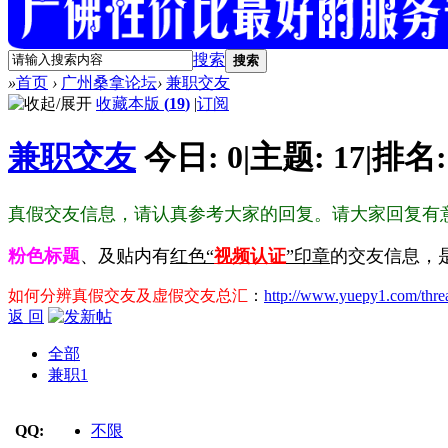
搜索
搜索
»
首页
›
广州桑拿论坛
›
兼职交友
收藏本版
(
19
)
|
订阅
兼职交友
今日:
0
|
主题:
17
|
排名
真假交友信息，请认真参考大家的回复。请大家回复有
粉色标题
、及贴内有
红色“
视频认证
”印章
的交友信息，
如何分辨真假交友及虚假交友总汇
：
http://www.yuepy1.com/thre
返 回
全部
兼职
1
QQ:
不限