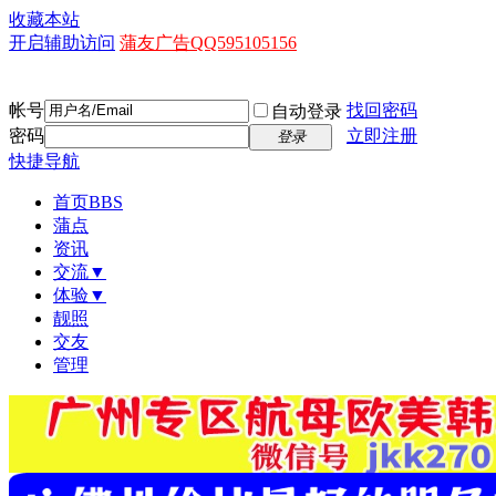
收藏本站
开启辅助访问
蒲友广告QQ595105156
帐号
找回密码
自动登录
密码
立即注册
登录
快捷导航
首页
BBS
蒲点
资讯
交流▼
体验▼
靓照
交友
管理