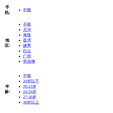
手
不限
机:
不限
天河
海珠
地
荔湾
区:
越秀
白云
广州
莞深佛
不限
20岁以下
年
20-23岁
龄:
24-26岁
27-30岁
30岁以上