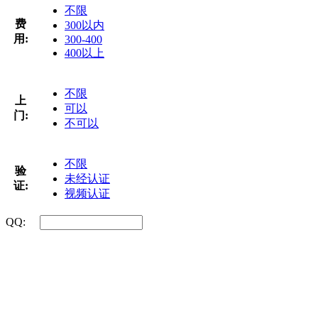
不限
费
300以内
用:
300-400
400以上
不限
上
可以
门:
不可以
不限
验
未经认证
证:
视频认证
QQ: