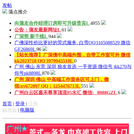
发帖
蒲点推介
向蒲友合作经理订房即可升级贵宾
L
4955
公告：蒲友最新网址
L
61
广深莞 新干线
L
944
广佛深性价比更好的莞式服务. 白雪QQ3165088529 微信
GF26869
L
96
【站长推荐】广深佛中高端外围，自带工作室可外 微信
kk2023718 QQ 3979945510
L
0
广州 佛山 东莞 深圳 狼友首选 一手资源 微信号 jkk270与
你号pk8898
L
870
广州 深圳 佛山 中高端工作室各区可上门，微
信:xy672097 QQ：1254476713
L
551
广州白云区嘉禾尊享顶流95水汇 微信: _8088GZ
L
6
首页
|
登录
|
注册
触屏版
|
电脑版